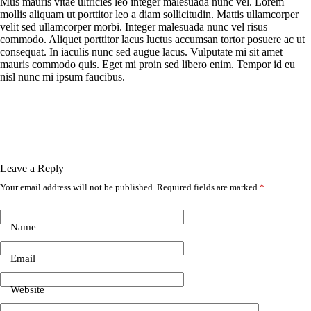
Mus mauris vitae ultricies leo integer malesuada nunc vel. Lorem
mollis aliquam ut porttitor leo a diam sollicitudin. Mattis ullamcorper
velit sed ullamcorper morbi. Integer malesuada nunc vel risus
commodo. Aliquet porttitor lacus luctus accumsan tortor posuere ac ut
consequat. In iaculis nunc sed augue lacus. Vulputate mi sit amet
mauris commodo quis. Eget mi proin sed libero enim. Tempor id eu
nisl nunc mi ipsum faucibus.
Leave a Reply
Your email address will not be published.
Required fields are marked
*
Name
Email
Website