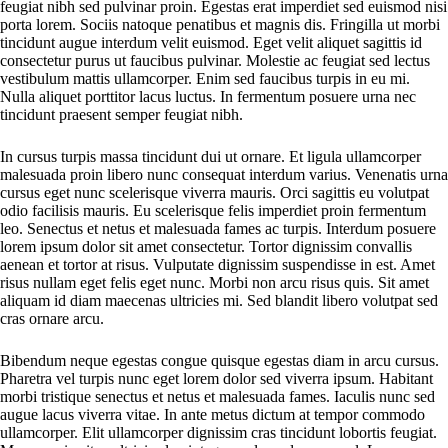
feugiat nibh sed pulvinar proin. Egestas erat imperdiet sed euismod nisi
porta lorem. Sociis natoque penatibus et magnis dis. Fringilla ut morbi
tincidunt augue interdum velit euismod. Eget velit aliquet sagittis id
consectetur purus ut faucibus pulvinar. Molestie ac feugiat sed lectus
vestibulum mattis ullamcorper. Enim sed faucibus turpis in eu mi.
Nulla aliquet porttitor lacus luctus. In fermentum posuere urna nec
tincidunt praesent semper feugiat nibh.
In cursus turpis massa tincidunt dui ut ornare. Et ligula ullamcorper
malesuada proin libero nunc consequat interdum varius. Venenatis urna
cursus eget nunc scelerisque viverra mauris. Orci sagittis eu volutpat
odio facilisis mauris. Eu scelerisque felis imperdiet proin fermentum
leo. Senectus et netus et malesuada fames ac turpis. Interdum posuere
lorem ipsum dolor sit amet consectetur. Tortor dignissim convallis
aenean et tortor at risus. Vulputate dignissim suspendisse in est. Amet
risus nullam eget felis eget nunc. Morbi non arcu risus quis. Sit amet
aliquam id diam maecenas ultricies mi. Sed blandit libero volutpat sed
cras ornare arcu.
Bibendum neque egestas congue quisque egestas diam in arcu cursus.
Pharetra vel turpis nunc eget lorem dolor sed viverra ipsum. Habitant
morbi tristique senectus et netus et malesuada fames. Iaculis nunc sed
augue lacus viverra vitae. In ante metus dictum at tempor commodo
ullamcorper. Elit ullamcorper dignissim cras tincidunt lobortis feugiat.