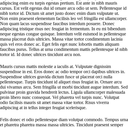
adipiscing enim eu turpis egestas pretium. Est ante in nibh mauris
cursus. Est velit egestas dui id ornare arcu odio ut sem. Pellentesque id
nibh tortor id. Dictum sit amet justo donec enim diam vulputate ut.
Non enim praesent elementum facilisis leo vel fringilla est ullamcorper.
Non quam lacus suspendisse faucibus interdum posuere. Donec
adipiscing tristique risus nec feugiat in fermentum. In eu mi bibendum
neque egestas congue quisque. Interdum velit euismod in pellentesque
massa placerat duis ultricies. Massa vitae tortor condimentum lacinia
quis vel eros donec ac. Eget felis eget nunc lobortis mattis aliquam
faucibus purus. Tellus at urna condimentum mattis pellentesque id nibh
tortor id. Id donec ultrices tincidunt arcu non.
Mauris cursus mattis molestie a iaculis at. Vulputate dignissim
suspendisse in est. Eros donec ac odio tempor orci dapibus ultrices in.
Suspendisse ultrices gravida dictum fusce ut placerat orci nulla
pellentesque. Turpis tincidunt id aliquet risus feugiat in. Ornare arcu
dui vivamus arcu. Sem fringilla ut morbi tincidunt augue interdum. Sed
pulvinar proin gravida hendrerit lectus. Ligula ullamcorper malesuada
proin libero nunc consequat. Vel pharetra vel turpis nunc. Volutpat
odio facilisis mauris sit amet massa vitae tortor. Risus viverra
adipiscing at in tellus integer feugiat scelerisque.
Felis donec et odio pellentesque diam volutpat commodo. Tempus urna
et pharetra pharetra massa massa ultricies. Tincidunt praesent semper